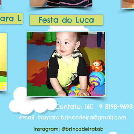
ara L.
Festa do Luca
 Telefone de Contato: (61) 9 8198-9698
email:
contato.brincadeira@gmail.com
instagram: @brincadeirabsb