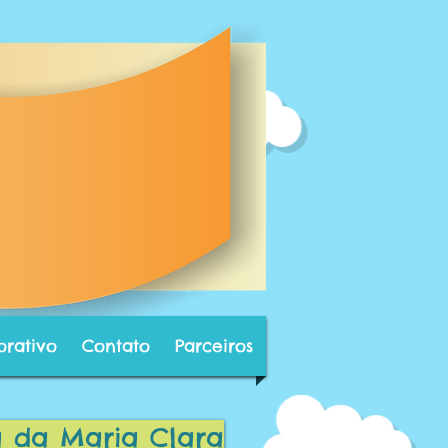
orativo
Contato
Parceiros
a da Maria Clara