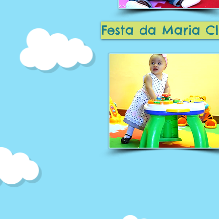
Festa da Maria Cl
​