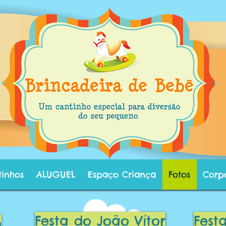
tinhos
ALUGUEL
Espaço Criança
Fotos
Corp
Festa do João Vítor
Fest
o